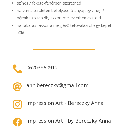
színes / fekete-fehérben szeretnéd
ha van a területen befolyásoló anyajegy / heg /
bőrhiba / szeplők, akkor mellékletben csatold
ha takarás, akkor a meglévő tetoválásról egy képet
küldj
06203960912

ann.bereczky@gmail.com

Impression Art - Bereczky Anna

Impression Art - by Bereczky Anna
