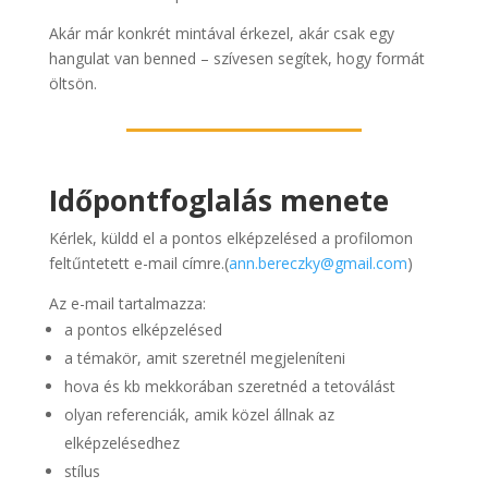
Akár már konkrét mintával érkezel, akár csak egy
hangulat van benned – szívesen segítek, hogy formát
öltsön.
Időpontfoglalás menete
Kérlek, küldd el a pontos elképzelésed a profilomon
feltűntetett e-mail címre.(
ann.bereczky@gmail.com
)
Az e-mail tartalmazza:
a pontos elképzelésed
a témakör, amit szeretnél megjeleníteni
hova és kb mekkorában szeretnéd a tetoválást
olyan referenciák, amik közel állnak az
elképzelésedhez
stílus